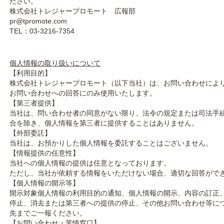
ださい。
講座一覧
株式会社トレジャープロモート 広報部
pr@tpromote.com
TEL：03-3216-7354
よくあるお問い合わせ
お問い合わせ
個人情報の取り扱いについて
【利用目的】
株式会社トレジャープロモート（以下当社）は、お問い合わせによ
ログイン
お問い合わせへの回答にのみ使用いたします。
【第三者提供】
当社は、問い合わせ者の同意がない限り、法令の規定または司法手
合を除き、個人情報を第三者に提供することはありません。
【外部委託】
当社は、お預かりした個人情報を委託することはございません。
【情報提供の任意性】
当社への個人情報の提供は任意となっております。
ただし、当社が依頼する情報をいただけない場合、適切な回答がで
【個人情報の開示等】
開示対象個人情報の利用目的の通知、個人情報の開示、内容の訂正
停止、消去または第三者への提供の停止、その他お問い合わせ等に
先までご一報ください。
【お問い合わせ・苦情窓口】