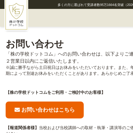
多くの方に選ばれて受講者数
95
万
1664
名突破
（202
HOME
お問い合わせ
株の学校ドットコムとは
「株の学校ドットコム」へのお問い合わせは、以下よりご
２営業日以内にご返信いたします。
通学講座
※誠に勝手ながら土日祝日はお休みをいただいております。また、
期によって別途お休みをいただくことがあります。あらかじめご了
無料通信講座『銘柄選びの教科書』
【株の学校ドットコムをご利用・ご検討中のお客様】
メディア実績
お問い合わせはこちら
講師紹介
お申込みからの流れ
【報道関係者様】
当校および当校講師への取材・執筆・講演等のご