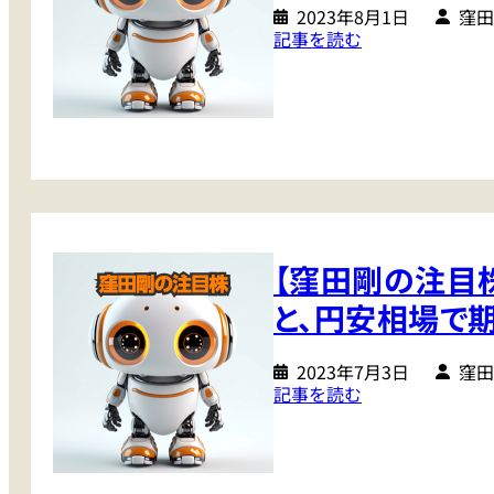
上
な
2023年8月1日
窪田
が
:
記事を読む
る
る
【
銘
半
窪
柄
導
田
は
体
剛
た
株
の
く
と
注
さ
、
目
ん
年
株
末
【窪田剛の注目
】
ま
鉄
と、円安相場で
で
鋼
監
・
視
2023年7月3日
窪田
海
:
記事を読む
し
運
【
て
・
窪
お
銀
田
き
行