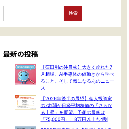
S
検索
e
a
r
c
h
最新の投稿
【窪田剛の注目株】大きく崩れた7
月相場。AI半導体の値動きから学べ
ること、そして気になるあのニュー
ス
【2026年後半の展望】個人投資家
の7割弱が日経平均株価の「さらな
る上昇」を展望。予想の最多は
「75,000円」、8万円以上も4割