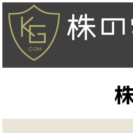
内
容
を
ス
キ
ッ
プ