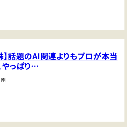
株】話題のAI関連よりもプロが本当
、やっぱり…
 剛