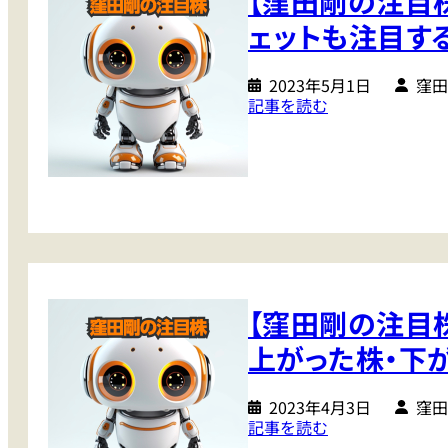
【窪田剛の注目
ュ
株
帰
し
ェットも注目す
と
っ
た
、
て
い
円
2023年5月1日
窪田
き
銘
:
記事を読む
安
た
柄
【
相
半
窪
場
導
田
で
体
剛
期
の
待
高
注
高
値
目
ま
更
株
る
新
【窪田剛の注目
】
銘
で
ぶ
柄
上がった株・下
も
っ
た
「
飛
ち
ま
2023年4月3日
窪田
ん
:
記事を読む
だ
だ