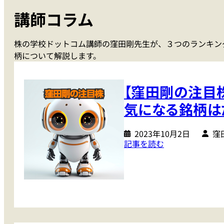
講師コラム
株の学校ドットコム講師の窪田剛先生が、３つのランキン
柄について解説します。
【窪田剛の注目
気になる銘柄は
2023年10月2日
窪
:
記事を読む
【
窪
田
剛
の
注