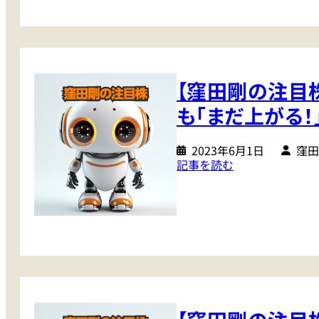
剛
た
…
の
い
注
銘
2
目
柄
0
株
グ
2
【窪田剛の注目
】
ル
3
バ
ー
も「まだ上がる
年
フ
プ
後
ェ
半
2023年6月1日
窪田
ッ
:
記事を読む
に
ト
【
向
で
窪
け
盛
田
て
り
剛
強
上
の
力
が
注
プ
る
目
ッ
商
株
シ
社
】