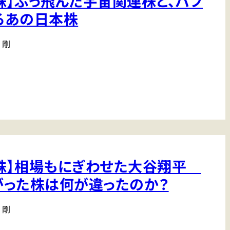
株】ぶっ飛んだ宇宙関連株と、バフ
るあの日本株
 剛
株】相場もにぎわせた大谷翔平
がった株は何が違ったのか？
 剛