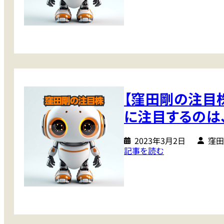
【
上
宇
窪
が
宙
田
る
関
剛
！
連
の
」
株
注
と
と
目
期
、
株
待
バ
【窪田剛の注目
】
さ
フ
相
せ
に注目するのは
ェ
場
る
ッ
も
銘
ト
2023年3月2日
窪田
に
柄
:
記事を読む
も
ぎ
た
【
注
わ
ち
窪
目
せ
田
す
た
剛
る
大
の
あ
谷
注