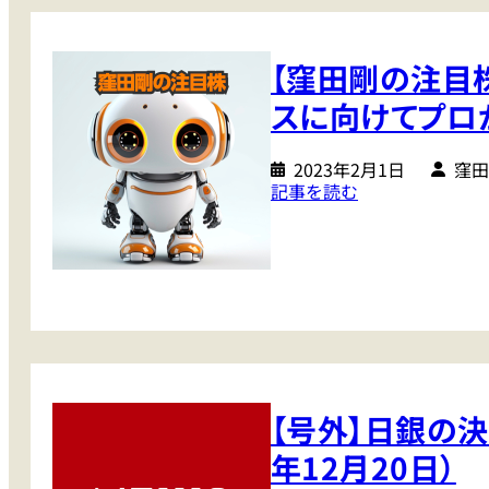
の
翔
目
日
平
株
本
【窪田剛の注目
】
株
上
話
スに向けてプロ
が
題
っ
の
た
2023年2月1日
窪田
A
:
記事を読む
株
I
【
・
関
窪
下
連
田
が
よ
剛
っ
り
の
た
も
注
株
プ
目
は
ロ
株
何
が
【号外】日銀の決
】
が
本
鉄
違
年12月20日）
当
・
っ