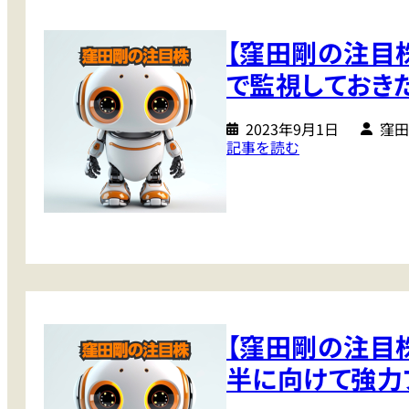
目
株
【窪田剛の注目
】
半
で監視しておき
導
体
2023年9月1日
窪田
関
:
記事を読む
連
【
が
窪
失
田
速
剛
し
の
た
注
も
目
の
株
の
【窪田剛の注目株
】
、
ま
半に向けて強力
気
だ
に