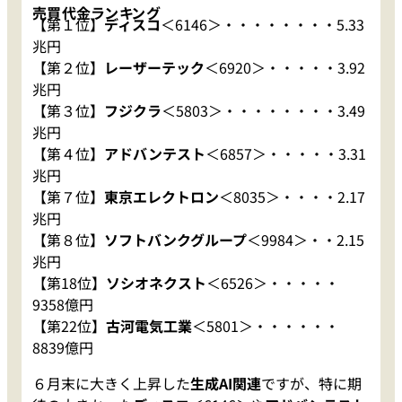
売買代金ランキング
【第１位】
ディスコ
＜6146＞・・・・・・・・5.33
兆円
【第２位】
レーザーテック
＜6920＞・・・・・3.92
兆円
【第３位】
フジクラ
＜5803＞・・・・・・・・3.49
兆円
【第４位】
アドバンテスト
＜6857＞・・・・・3.31
兆円
【第７位】
東京エレクトロン
＜8035＞・・・・2.17
兆円
【第８位】
ソフトバンクグループ
＜9984＞・・2.15
兆円
【第18位】
ソシオネクスト
＜6526＞・・・・・
9358億円
【第22位】
古河電気工業
＜5801＞・・・・・・
8839億円
６月末に大きく上昇した
生成AI関連
ですが、特に期