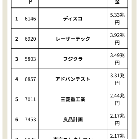
ド
金
5.33兆
1
6146
ディスコ
円
3.92兆
2
6920
レーザーテック
円
3.49兆
3
5803
フジクラ
円
3.31兆
4
6857
アドバンテスト
円
2.44兆
5
7011
三菱重工業
円
2.17兆
6
7453
良品計画
円
2.17兆