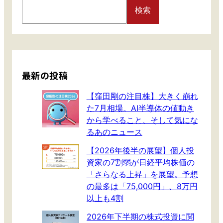
S
検索
e
a
r
c
h
最新の投稿
【窪田剛の注目株】大きく崩れ
た7月相場。AI半導体の値動き
から学べること、そして気にな
るあのニュース
【2026年後半の展望】個人投
資家の7割弱が日経平均株価の
「さらなる上昇」を展望。予想
の最多は「75,000円」、8万円
以上も4割
2026年下半期の株式投資に関