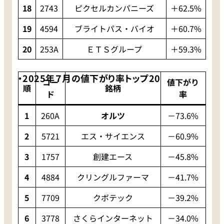
18
2743
ピクセルカンパニーズ
＋62.5%
19
4594
ブライトパス・バイオ
＋60.7%
20
253A
ＥＴＳグループ
＋59.3%
・2025年７月の値下がり率トップ20
コー
値下がり
順
銘柄
ド
率
1
260A
オルツ
－73.6%
2
5721
エス・サイエンス
－60.9%
3
1757
創建エース
－45.8%
4
4884
クリングルファーマ
－41.7%
5
7709
クボテック
－39.2%
6
3778
さくらインターネット
－34.0%