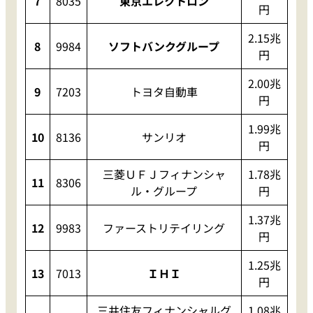
7
8035
東京エレクトロン
円
2.15兆
8
9984
ソフトバンクグループ
円
2.00兆
9
7203
トヨタ自動車
円
1.99兆
10
8136
サンリオ
円
三菱ＵＦＪフィナンシャ
1.78兆
11
8306
ル・グループ
円
1.37兆
12
9983
ファーストリテイリング
円
1.25兆
13
7013
ＩＨＩ
円
三井住友フィナンシャルグ
1.08兆