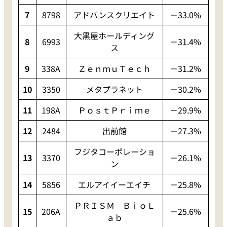
7
8798
アドバンスクリエイト
－33.0%
大黒屋ホールディング
8
6993
－31.4%
ス
9
338A
ＺｅｎｍｕＴｅｃｈ
－31.2%
10
3350
メタプラネット
－30.2%
11
198A
ＰｏｓｔＰｒｉｍｅ
－29.9%
12
2484
出前館
－27.3%
フジタコーポレーショ
13
3370
－26.1%
ン
14
5856
エルアイイーエイチ
－25.8%
ＰＲＩＳＭ ＢｉｏＬ
15
206A
－25.6%
ａｂ