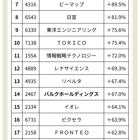
7
4316
ビーマップ
＋89.5%
8
6543
日宣
＋81.9%
9
6330
東洋エンジニアリング
＋75.6%
10
7138
ＴＯＲＩＣＯ
＋75.4%
11
155A
情報戦略テクノロジー
＋72.0%
12
4889
レナサイエンス
＋69.3%
13
4935
リベルタ
＋67.4%
14
2467
バルクホールディングス
＋67.0%
15
2334
イオレ
＋64.1%
16
6731
ピクセラ
＋63.9%
17
2158
ＦＲＯＮＴＥＯ
＋62.8%