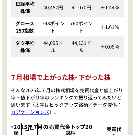
日経平均
40,487円
41,070円
＋1.44％
株価
グロース
748ポイン
760ポイン
＋1.61％
250指数
ト
ト
ダウ平均
44,095ド
44,131ド
＋0.08％
株価
ル
ル
７月相場で上がった株・下がった株
そんな2025年７月の株式相場を売買代金と値上がり
率・値下がり率のランキングで振り返ってみたいと
思います（太字はピックアップ銘柄／データ提供：
カブケーションズ
）。
・2025年７月の売買代金トップ20
コー
売買代
順
銘柄