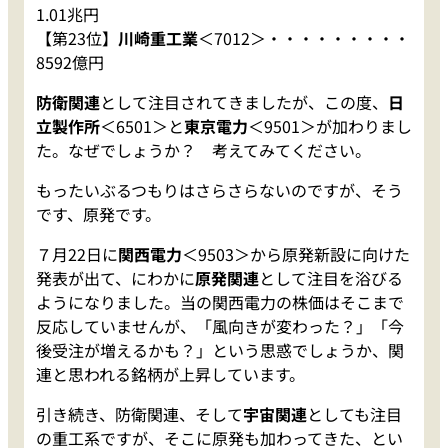
1.01兆円
【第23位】
川崎重工業
＜7012＞・・・・・・・・・
8592億円
防衛関連
として注目されてきましたが、この度、
日
立製作所
＜6501＞と
東京電力
＜9501＞が加わりまし
た。なぜでしょうか？ 考えてみてください。
もったいぶるつもりはさらさらないのですが、そう
です、原発です。
７月22日に
関西電力
＜9503＞から原発新設に向けた
発表が出て、にわかに
原発関連
として注目を浴びる
ようになりました。当の関西電力の株価はそこまで
反応していませんが、「風向きが変わった？」「今
後受注が増えるかも？」という思惑でしょうか、関
連と思われる銘柄が上昇しています。
引き続き、防衛関連、そして
宇宙関連
としても注目
の重工系ですが、そこに原発も加わってきた、とい