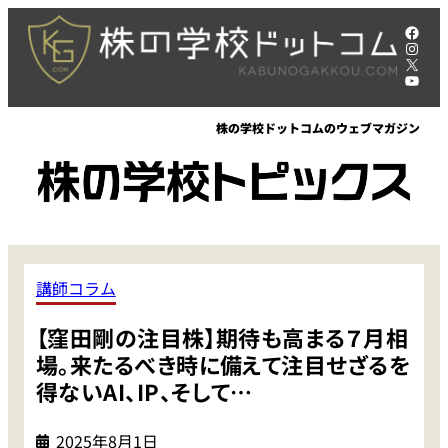
内
Face
容
Insta
X
を
YouT
ス
キ
株の学校ドットコムのウェブマガジン
ッ
プ
講師コラム
【窪田剛の注目株】期待も高まる７月相
場。来たるべき時に備えて注目せざるを
得ないAI、IP、そして…
2025年8月1日