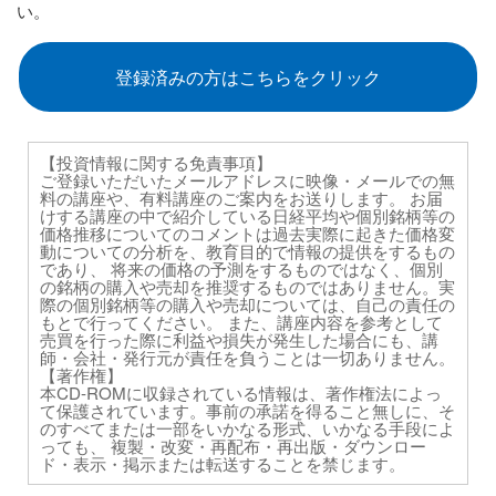
い。
登録済みの方はこちらをクリック
【投資情報に関する免責事項】
ご登録いただいたメールアドレスに映像・メールでの無
料の講座や、有料講座のご案内をお送りします。 お届
けする講座の中で紹介している日経平均や個別銘柄等の
価格推移についてのコメントは過去実際に起きた価格変
動についての分析を、教育目的で情報の提供をするもの
であり、 将来の価格の予測をするものではなく、個別
の銘柄の購入や売却を推奨するものではありません。実
際の個別銘柄等の購入や売却については、自己の責任の
もとで行ってください。 また、講座内容を参考として
売買を行った際に利益や損失が発生した場合にも、講
師・会社・発行元が責任を負うことは一切ありません。
【著作権】
本CD-ROMに収録されている情報は、著作権法によっ
て保護されています。事前の承諾を得ること無しに、そ
のすべてまたは一部をいかなる形式、いかなる手段によ
っても、 複製・改変・再配布・再出版・ダウンロー
ド・表示・掲示または転送することを禁じます。