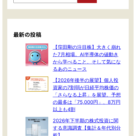
a
r
c
h
最新の投稿
【窪田剛の注目株】大きく崩れ
た7月相場。AI半導体の値動き
から学べること、そして気にな
るあのニュース
【2026年後半の展望】個人投
資家の7割弱が日経平均株価の
「さらなる上昇」を展望。予想
の最多は「75,000円」、8万円
以上も4割
2026年下半期の株式投資に関
する意識調査【集計＆年代別分
析】