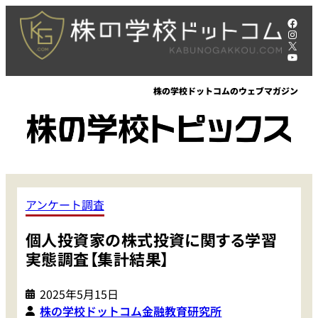
内
Face
容
Insta
X
を
YouT
ス
キ
株の学校ドットコムのウェブマガジン
ッ
プ
アンケート調査
個人投資家の株式投資に関する学習
実態調査【集計結果】
2025年5月15日
株の学校ドットコム金融教育研究所