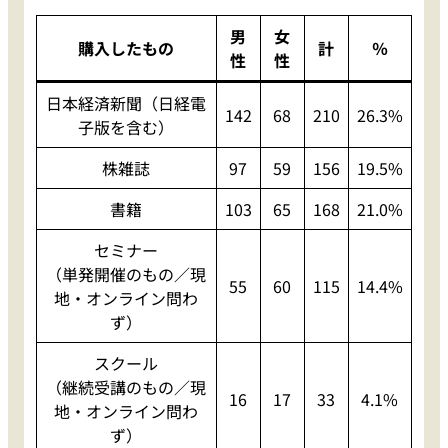
男
女
購入したもの
計
％
性
性
日本経済新聞（日経電
142
68
210
26.3%
子版を含む）
株雑誌
97
59
156
19.5%
書籍
103
65
168
21.0%
セミナー
（単発開催のもの／現
55
60
115
14.4%
地・オンライン問わ
ず）
スクール
（継続受講のもの／現
16
17
33
4.1%
地・オンライン問わ
ず）