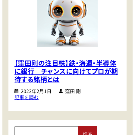
【窪田剛の注目株】鉄・海運・半導体
に銀行 チャンスに向けてプロが期
待する銘柄とは
2023年2月1日
窪田 剛
:
記事を読む
【
窪
田
剛
S
の
検索