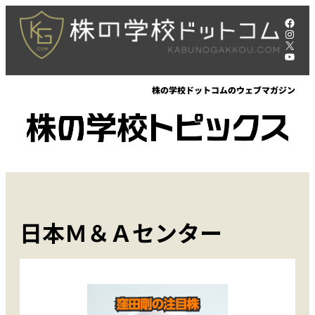
内
Face
容
Insta
X
を
YouT
ス
キ
株の学校ドットコムのウェブマガジン
ッ
プ
日本Ｍ＆Ａセンター