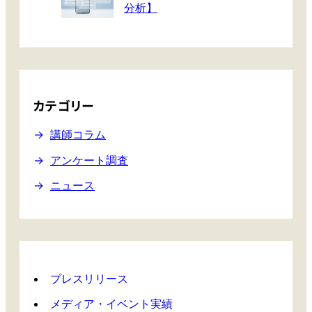
ン
分析】
ス
に
向
け
て
プ
カテゴリー
ロ
が
講師コラム
期
アンケート調査
待
す
ニュース
る
銘
柄
と
は
プレスリリース
メディア・イベント実績