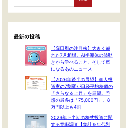
e
注
a
目
r
株
c
】
h
鉄
最新の投稿
・
海
【窪田剛の注目株】大きく崩
運
れた7月相場。AI半導体の値動
・
きから学べること、そして気
半
になるあのニュース
導
【2026年後半の展望】個人投
体
資家の7割弱が日経平均株価の
に
「さらなる上昇」を展望。予
銀
想の最多は「75,000円」、8
行
万円以上も4割
チ
2026年下半期の株式投資に関
ャ
する意識調査【集計＆年代別