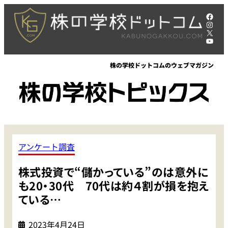
内
Face
容
Insta
X
を
YouT
ス
キ
株の学校ドットコムのウェブマガジン
ッ
プ
アンケート調査
株式投資で“儲かっている”のは意外に
も20・30代 70代は約４割が損を抱え
ている…
2023年4月24日