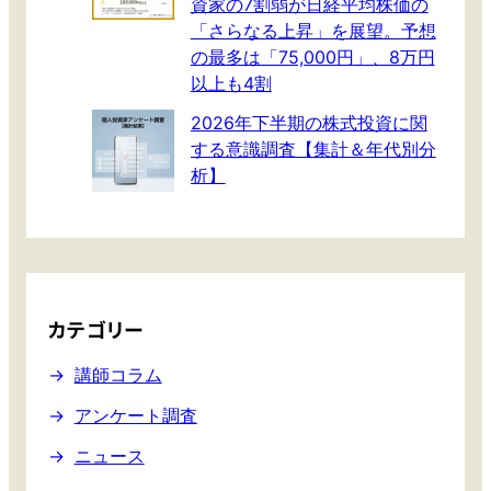
資家の7割弱が日経平均株価の
「さらなる上昇」を展望。予想
の最多は「75,000円」、8万円
以上も4割
2026年下半期の株式投資に関
する意識調査【集計＆年代別分
析】
カテゴリー
講師コラム
アンケート調査
ニュース