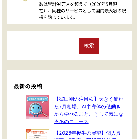
数は累計94万人を超えて（2026年5月現
在）、同種のサービスとして国内最大級の規
模を誇っています。
S
検索
e
a
r
c
h
最新の投稿
【窪田剛の注目株】大きく崩れ
た7月相場。AI半導体の値動き
から学べること、そして気にな
るあのニュース
【2026年後半の展望】個人投