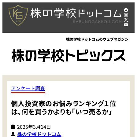
内
Face
容
Insta
X
を
YouT
ス
キ
株の学校ドットコムのウェブマガジン
ッ
プ
アンケート調査
個人投資家のお悩みランキング１位
は、何を買うかよりも「いつ売るか」
2025年3月14日
株の学校ドットコム