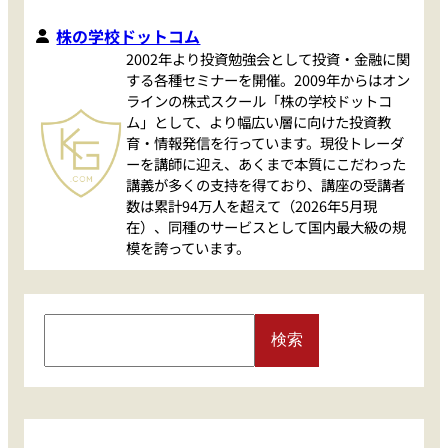
株の学校ドットコム
2002年より投資勉強会として投資・金融に関
する各種セミナーを開催。2009年からはオン
ラインの株式スクール「株の学校ドットコ
ム」として、より幅広い層に向けた投資教
育・情報発信を行っています。現役トレーダ
ーを講師に迎え、あくまで本質にこだわった
講義が多くの支持を得ており、講座の受講者
数は累計94万人を超えて（2026年5月現
在）、同種のサービスとして国内最大級の規
模を誇っています。
S
検索
e
a
r
c
h