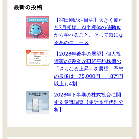
最新の投稿
【窪田剛の注目株】大きく崩れ
た7月相場。AI半導体の値動き
から学べること、そして気にな
るあのニュース
【2026年後半の展望】個人投
資家の7割弱が日経平均株価の
「さらなる上昇」を展望。予想
の最多は「75,000円」、8万円
以上も4割
2026年下半期の株式投資に関
する意識調査【集計＆年代別分
析】