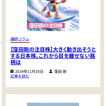
の
に
株
期
の
待
リ
し
ア
た
ル
い
】
銘
講師コラム
株
柄
【窪田剛の注目株】大きく動き出そうと
式
は
投
する日本株。これから目を離せない銘
…
資
柄は
で
う
2024年11月30日
窪田 剛
:
記事を読む
ま
【
く
窪
資
田
産
剛
を
の
築