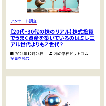
2
5
4
年
年
相
相
場
アンケート調査
場
に
【20代・30代の株のリアル】株式投資
は
期
素
でうまく資産を築いているのはミレニ
待
晴
アル世代よりもＺ世代？
の
ら
銘
し
2024年12月24日
株の学校ドットコム
柄
:
記事を読む
い
【
終
2
わ
0
り
代
方
・
。
3
来
0
る
代
年