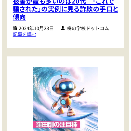
被害が最も多いのは20代 ｢これで
相
騙された｣の実例に見る詐欺の手口と
場
傾向
で
見
2024年10月23日
株の学校ドットコム
:
記事を読む
て
【
お
全
き
国
た
7
い
0
の
0
は
0
、
人
や
実
っ
態
ぱ
調
り
査
半
】
導