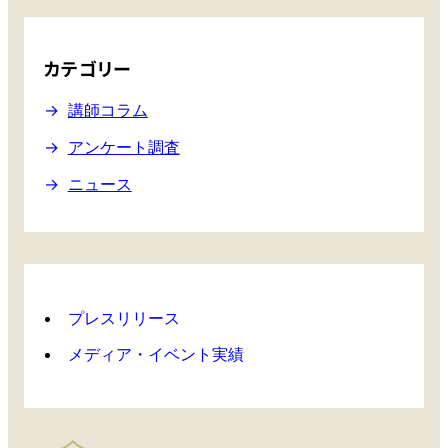
の
と
期
傾
待
向
カテゴリー
を
こ
講師コラム
め
アンケート調査
て
ニュース
プレスリリース
メディア・イベント実績