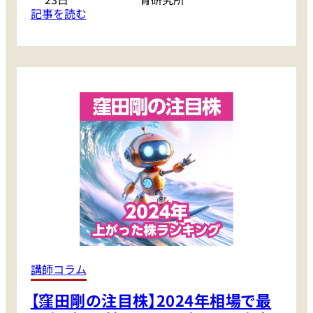
関
聞
:
記事を読む
連
き
株
へ
ま
式
。
し
投
そ
た
資
し
】
2
て
0
次
2
な
4
る
年
主
の
役
振
は
り
…
返
り
と
講師コラム
2
【窪田剛の注目株】2024年相場で最
0