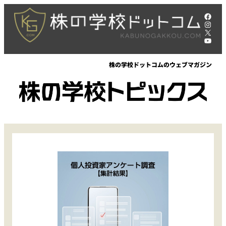
内
Face
容
Insta
X
を
YouT
ス
キ
株の学校ドットコムのウェブマガジン
ッ
プ