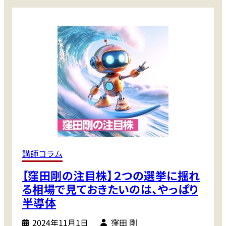
。
代
代
こ
？
・
れ
3
か
0
ら
代
目
の
を
株
離
式
せ
投
な
資
い
の
銘
取
柄
り
講師コラム
は
組
【窪田剛の注目株】２つの選挙に揺れ
み
調
る相場で見ておきたいのは、やっぱり
査
半導体
2024年11月1日
窪田 剛