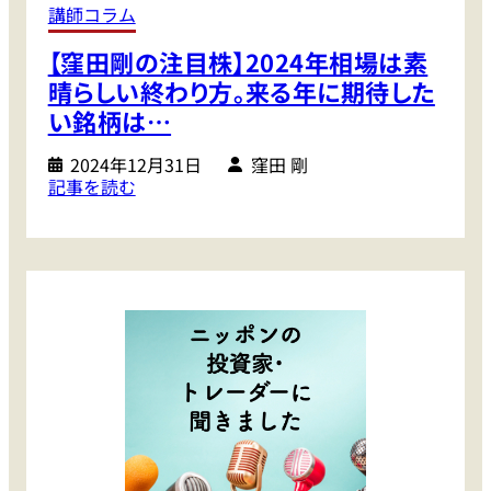
相
講師コラム
場
【窪田剛の注目株】2024年相場は素
で
最
晴らしい終わり方。来る年に期待した
も
い銘柄は…
上
が
2024年12月31日
窪田 剛
:
記事を読む
っ
【
た
窪
株
田
ラ
剛
ン
の
キ
注
ン
目
グ
株
＆
】
2
2
0
0
2