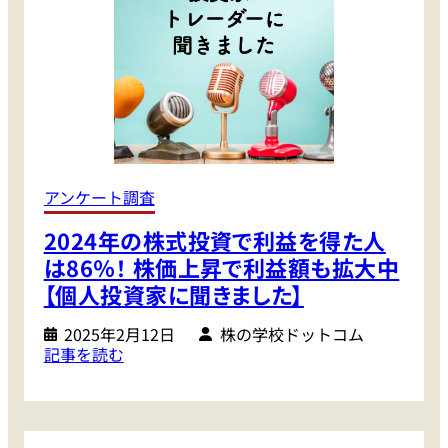
り
組
み
意
欲
調
査
（
アンケート調査
や
2024年の株式投資で利益を得た人
り
た
は86％！ 株価上昇で利益額も拡大中
い
【個人投資家に聞きました】
株
取
2025年2月12日
株の学校ドットコム
:
記事を読む
引
2
・
0
知
2
り