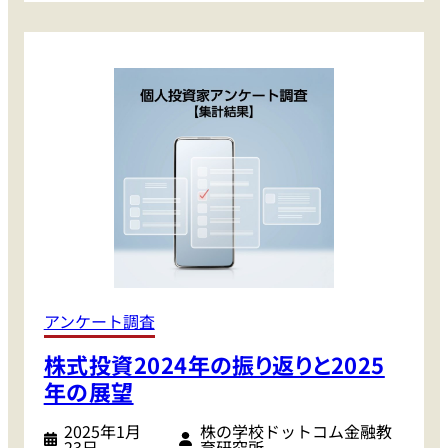
窪
株
田
価
剛
上
の
昇
注
で
目
利
株
益
】
額
半
も
導
拡
体
大
関
中
連
【
か
アンケート調査
個
ら
人
株式投資2024年の振り返りと2025
生
投
成
年の展望
資
A
家
2025年1月
株の学校ドットコム金融教
I
に
23日
育研究所