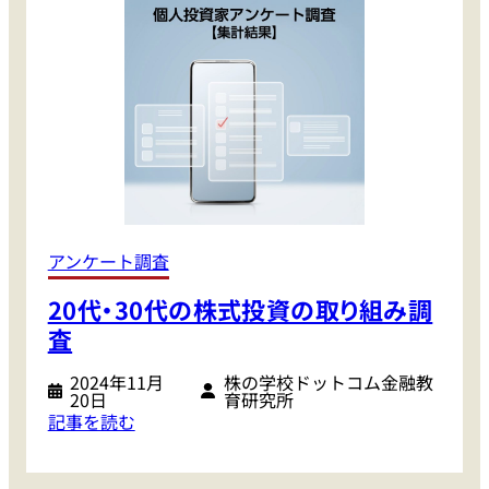
注
い
目
て
株
い
】
る
大
の
き
は
く
ミ
動
レ
き
ニ
出
ア
アンケート調査
そ
ル
20代・30代の株式投資の取り組み調
う
世
と
査
代
す
よ
2024年11月
株の学校ドットコム金融教
る
り
20日
育研究所
日
も
:
記事を読む
本
Ｚ
2
株
世
0