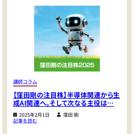
4
た
年
い
の
情
株
報
式
・
投
悩
資
み
で
）
利
【
益
調
を
査
得
結
講師コラム
た
果
【窪田剛の注目株】半導体関連から生
人
】
は
成AI関連へ。そして次なる主役は…
8
2025年2月1日
窪田 剛
6
:
記事を読む
％
【
！