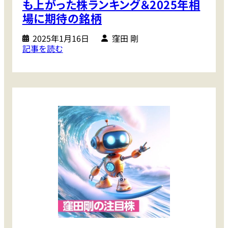
2
も上がった株ランキング＆2025年相
5
場に期待の銘柄
年
の
2025年1月16日
窪田 剛
:
記事を読む
展
【
望
窪
田
剛
の
注
目
株
】
2
0
2
4
年