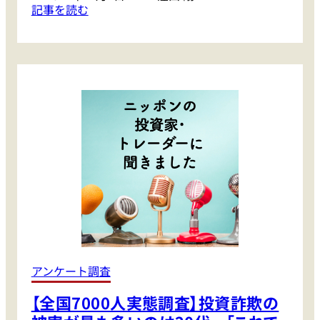
:
記事を読む
【
窪
田
剛
の
注
目
株
】
２
つ
の
選
挙
に
アンケート調査
揺
【全国7000人実態調査】投資詐欺の
れ
る