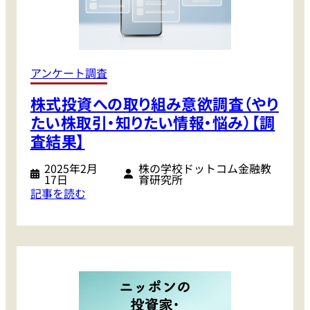
アンケート調査
株式投資への取り組み意欲調査（やり
たい株取引・知りたい情報・悩み）【調
査結果】
2025年2月
株の学校ドットコム金融教
17日
育研究所
:
記事を読む
株
式
投
資
へ
の
取