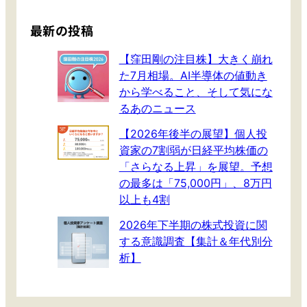
穏
こ
h
な
れ
最新の投稿
半
で
導
騙
【窪田剛の注目株】大きく崩れ
体
さ
た7月相場。AI半導体の値動き
と
れ
から学べること、そして気にな
、
た
るあのニュース
力
｣
【2026年後半の展望】個人投
強
の
資家の7割弱が日経平均株価の
い
実
「さらなる上昇」を展望。予想
軍
例
の最多は「75,000円」、8万円
事
に
以上も4割
関
見
連
る
2026年下半期の株式投資に関
。
詐
する意識調査【集計＆年代別分
新
欺
析】
内
の
閣
手
へ
口