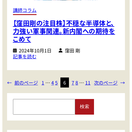
投
体
資
講師コラム
詐
【窪田剛の注目株】不穏な半導体と、
欺
の
力強い軍事関連。新内閣への期待を
被
こめて
害
が
2024年10月1日
窪田 剛
:
記事を読む
最
【
も
窪
多
田
い
←
前のページ
1
…
4
5
6
7
8
…
11
次のページ
→
剛
の
の
は
注
2
S
目
0
検索
e
株
代
a
】
r
不
｢
c