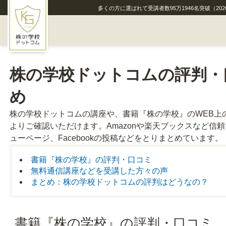
多くの方に選ばれて受講者数
95
万
1946
名突破
（202
HOME
株の学校ドットコムの評判・
株の学校ドットコムとは
め
通学講座
株の学校ドットコムの講座や、書籍『株の学校』のWEB上
よりご確認いただけます。Amazonや楽天ブックスなど信
無料通信講座『銘柄選びの教科書』
ューページ、Facebookの投稿などをとりまとめています。
書籍『株の学校』の評判・口コミ
メディア実績
無料通信講座などを受講した方々の声
まとめ：株の学校ドットコムの評判はどうなの？
講師紹介
お申込みからの流れ
書籍『株の学校』の評判・口コミ