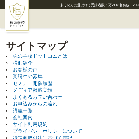
多くの方に選ばれて受講者数
95
万
2118
名突破
（202
HOME
サイトマップ
株の学校ドットコムとは
株の学校ドットコムとは
講師紹介
通学講座
お客様の声
受講生の募集
セミナー開催履歴
無料通信講座『銘柄選びの教科書』
メディア掲載実績
よくあるお問い合わせ
メディア実績
お申込みからの流れ
講座一覧
講師紹介
会社案内
サイト利用規約
お申込みからの流れ
プライバシーポリシーについて
特定商取引法に基づく表記