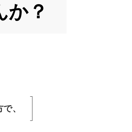
んか？
方で、