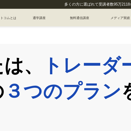
多くの方に選ばれて受講者数
95
万
2118
ットコムとは
通学講座
無料通信講座
メディア実績
たは、
トレーダ
の
３つのプラン
、