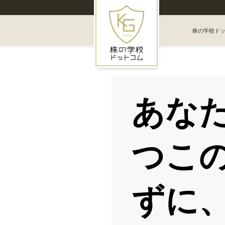
株の学校ド
あな
つこ
ずに