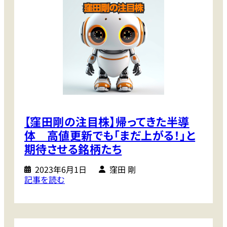
注
目
株
】
ま
だ
上
が
る
半
【窪田剛の注目株】帰ってきた半導
導
体 高値更新でも「まだ上がる！」と
体
期待させる銘柄たち
株
と
2023年6月1日
窪田 剛
:
、
記事を読む
【
年
窪
末
田
ま