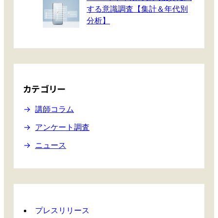
で
する意識調査【集計＆年代別
も
分析】
「
ま
だ
上
が
る
カテゴリー
！
」
講師コラム
と
アンケート調査
期
待
ニュース
さ
せ
る
銘
柄
プレスリリース
た