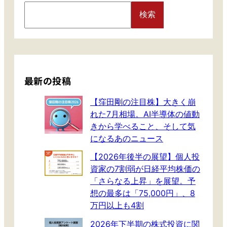
剛
で
S
の
監
検索
e
注
視
a
目
し
r
株
て
c
】
お
h
帰
き
最新の投稿
っ
た
て
い
【窪田剛の注目株】大きく崩
き
銘
れた7月相場。AI半導体の値動
た
柄
きから学べること、そして気
半
グ
になるあのニュース
導
ル
【2026年後半の展望】個人投
体
ー
資家の7割弱が日経平均株価の
プ
「さらなる上昇」を展望。予
高
想の最多は「75,000円」、8
値
万円以上も4割
更
新
2026年下半期の株式投資に関