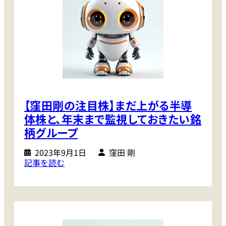
【窪田剛の注目株】まだ上がる半導
体株と、年末まで監視しておきたい銘
柄グループ
2023年9月1日
窪田 剛
:
記事を読む
【
窪
田
剛
の