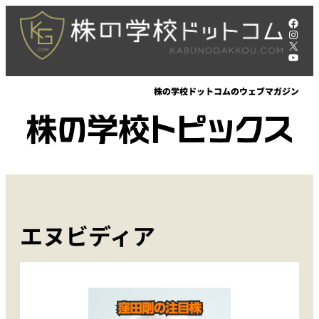
内
Face
容
Insta
X
を
YouT
ス
キ
株の学校ドットコムのウェブマガジン
ッ
プ
エヌビディア