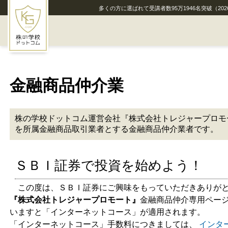
多くの方に選ばれて受講者数
95
万
1946
名突破
（202
HOME
金融商品仲介業
株の学校ドットコムとは
通学講座
株の学校ドットコム運営会社『株式会社トレジャープロモ
を所属金融商品取引業者とする金融商品仲介業者です。
無料通信講座
金融商品仲介業
ＳＢＩ証券で投資を始めよう！
この度は、ＳＢＩ証券にご興味をもっていただきありがと
セミナー開催履歴
『株式会社トレジャープロモート』
金融商品仲介専用ペー
いますと「インターネットコース」が適用されます。
メディア実績
「インターネットコース」手数料につきましては、
インタ