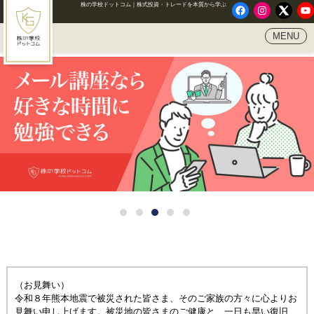
株の学校ドットコム｜株式投資・トレードを本質から学ぶ
Facebook
Instagram
X
Yo
MENU
HOME
株の学校ドットコムとは
通学講座
無料通信講座『銘柄選びの教科書』
メディア実績
講師紹介
お申込みからの流れ
（お見舞い）
令和８年熊本地震で被災された皆さま、そのご家族の方々に心よりお
見舞い申し上げます。被災地の皆さまのご健康と、一日も早い復旧、