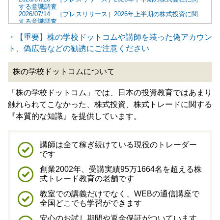
する意識調査
2026/07/14 ［プレスリリース］2026年上半期の株式投資に関
する意識調査
2026/07/12 ［メディア情報］当校講師・窪田のインタビュー
記事が掲載されました
・【重要】株の学校ドットコムや講師を装った偽アカウン
2026/07/04 ［イベント実績］当校講師・窪田が名古屋での投
ト、偽広告などの勧誘にご注意ください
資セミナーに登壇しました
2026/07/04 ［メディア情報］当校講師・窪田のインタビュー
記事が掲載されました
株の学校ドットコムについて
2026/07/02 ［メディア情報］当校が実施したアンケート調査
が紹介されました
2026/07/01 【講師コラム】「窪田剛の注目株（2026年6月
「株の学校ドットコム」では、日本の投資教育ではあまり
編）」が更新されました！
触れられてこなかった、株式投資、株式トレードに関する
一覧はこちら
『本質的な知識』を提供しています。
講師は全て稼ぎ続けている現役のトレーダー
です
創業2002年、受講実績95万1664名を超える株
式トレード教育の老舗です
教室での講義だけでなく、WEBの通信講座
で
全国どこでも学習ができます
安心のお試し期間や返金保証がついています